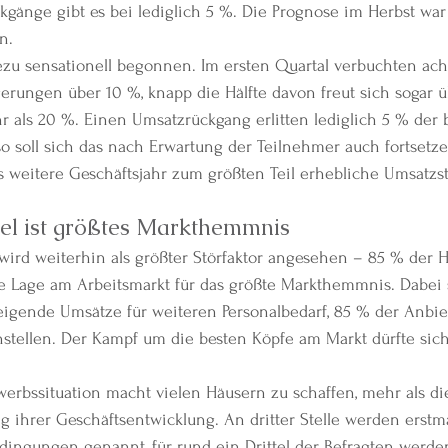
gänge gibt es bei lediglich 5 %. Die Prognose im Herbst war 
n.
ezu sensationell begonnen. Im ersten Quartal verbuchten ach
erungen über 10 %, knapp die Hälfte davon freut sich sogar ü
 als 20 %. Einen Umsatzrückgang erlitten lediglich 5 % der 
oll sich das nach Erwartung der Teilnehmer auch fortsetzen,
as weitere Geschäftsjahr zum größten Teil erhebliche Umsatzs
el ist größtes Markthemmnis
wird weiterhin als größter Störfaktor angesehen – 85 % der 
e Lage am Arbeitsmarkt für das größte Markthemmnis. Dabei 
eigende Umsätze für weiteren Personalbedarf, 85 % der Anbie
nstellen. Der Kampf um die besten Köpfe am Markt dürfte sich 
erbssituation macht vielen Häusern zu schaffen, mehr als di
 ihrer Geschäftsentwicklung. An dritter Stelle werden erstma
ingungen genannt, für rund ein Drittel der Befragten werden