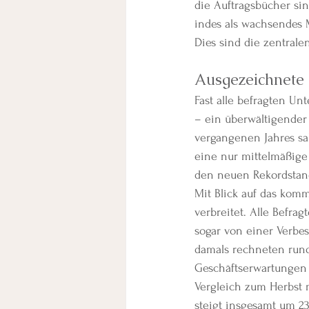
die Auftragsbücher sind
indes als wachsendes
Dies sind die zentrale
Ausgezeichnete 
Fast alle befragten Un
– ein überwältigender 
vergangenen Jahres sah
eine nur mittelmäßige 
den neuen Rekordstan
Mit Blick auf das kom
verbreitet. Alle Befr
sogar von einer Verbes
damals rechneten rund
Geschäftserwartungen 
Vergleich zum Herbst m
steigt insgesamt um 23