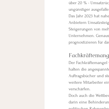
über 20 % - Umsatzrück
ungünstiger ausgefalle
Das Jahr 2023 hat nah
Anbietern Umsatzsteig
Steigerungen von mehr
Unternehmen. Genauso s
prognostizieren für d
Fachkräftemang
Der Fachkräftemangel 
halten die angespannt
Auftragsbücher und st
weitere Mitarbeiter ei
verschärfen.
Doch auch die Wettbew
darin eine Behinderung
politischen Rahmenbed