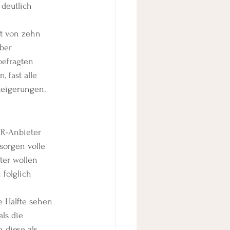
deutlich 
t von zehn 
ber 
befragten 
 fast alle 
teigerungen.
HR-Anbieter 
sorgen volle 
ter wollen 
folglich 
e Hälfte sehen 
ls die 
 diese als 