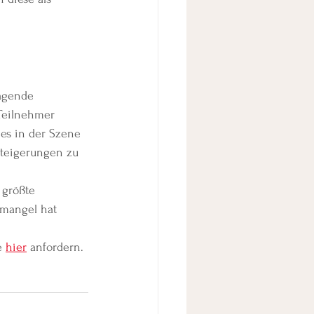
agende 
Teilnehmer 
es in der Szene 
steigerungen zu 
 größte 
mangel hat 
e 
hier
 anfordern.