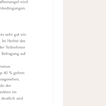
räftemangel wird 
enbedingungen. 
is sehr gut ein 
 Im Herbst des 
 der Teilnehmer 
n Befragung auf 
mismus 
app 40 % gehen 
ausgesehen, 
do der 
unkten im 
 deutlich und 