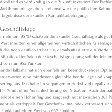
 voll und es wird kräftig in die Zukunft investiert. Der Fachk
 Markthemmnis gesehen – ebenso wie die politischen Rahm
n Ergebnisse der aktuellen Konjunkturbefragung.
Geschäftslage
ternehmen (95 %) schätzen die aktuelle Geschäftslage als gut b
Wert inmitten einer allgemeinen wirtschaftlichen Krisenlage.
 das noch deutlich trüber aus, damals attestierte ein Viertel
Situation. Der Saldo der Geschäftslage sprang seit der letzte
d von nun 95,2 Punkten.
mende Halbjahr hat sich ebenfalls ein beeindruckender Opti
agten erwarten eine mindestens gleichbleibende Lage und kn
serung aus. Das hatte im vergangenen Herbst viel negativer 
 14 % mit einer Verschlechterung der Situation. Auch der Sal
erlebt einen Höhenflug und zeigt sich mit inzwischen 38,1 P
ehr als verdoppelt. Der Geschäftsklima-Index verbessert sich
 Punkte auf einen Wert von 66,7 Punkten.