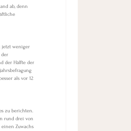
land ab, denn 
ftliche 
 jetzt weniger 
 der 
d der Hälfte der 
jahrsbefragung 
sser als vor 12 
es zu berichten. 
n rund drei von 
f einen Zuwachs 